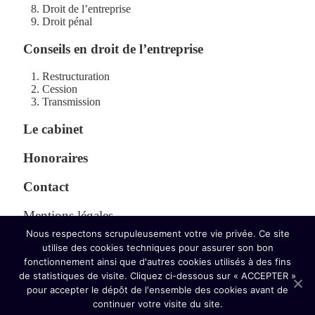
Droit de l’entreprise
Droit pénal
Conseils en droit de l’entreprise
Restructuration
Cession
Transmission
Le cabinet
Honoraires
Contact
Mentions légales
Nous respectons scrupuleusement votre vie privée. Ce site
Politique de confidentialité
utilise des cookies techniques pour assurer son bon
fonctionnement ainsi que d'autres cookies utilisés à des fins
de statistiques de visite. Cliquez ci-dessous sur « ACCEPTER »
pour accepter le dépôt de l'ensemble des cookies avant de
continuer votre visite du site.